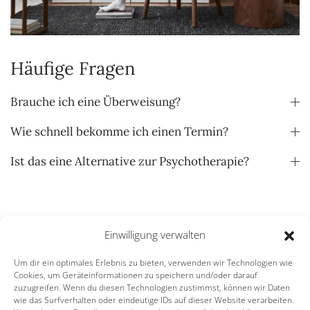
Häufige Fragen
Brauche ich eine Überweisung?
Wie schnell bekomme ich einen Termin?
Ist das eine Alternative zur Psychotherapie?
Menu
Einwilligung verwalten
Um dir ein optimales Erlebnis zu bieten, verwenden wir Technologien wie
Über mich
Cookies, um Geräteinformationen zu speichern und/oder darauf
Systemische Paartherapie
zuzugreifen. Wenn du diesen Technologien zustimmst, können wir Daten
wie das Surfverhalten oder eindeutige IDs auf dieser Website verarbeiten.
Einzelberatung